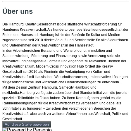
Über uns
Die Hamburg Kreativ Gesellschaft ist die städtische Wirtschaftsförderung für
Hamburgs Kreativwirtschaft. Als hundertprozentige Beteiligungsgesellschaft der
Freien und Hansestadt Hamburg ist sie der Behörde für Kultur und Medien
zugeordnet und seit 2010 direkte Anlauf- und Servicestelle für alle Akteur*innen
und Unternehmen der Kreativwirtschaft in der Hansestadt.
In den Arbeitsbereichen Beratung und Weiterbildung, Immobilien und
Stadtentwicklung, Förderung und Finanzierung sowie Vernetzung setzt sie
innovative und passgenaue Formate und Angebote zu relevanten Themen der
Kreativwirtschaft um. Mit dem Cross Innovation Hub fördert die Kreativ
Gesellschaft seit 2016 als Pionierin die Verknüpfung von Kultur- und
Kreativwirtschaft mit klassischen Wirtschaftsbranchen, um innovative Lösungen
für gesellschaftliche und wirtschaftliche Herausforderungen zu entwickeln.
Mit dem Design Zentrum Hamburg, Gamecity Hamburg und
nextMedia.Hamburg verfügt sie zudem über drei Standortinitiativen, die jeweils
spezielle Teilmärkte im Fokus haben. Zu ihren Kernaufgaben gehört es, die
Rahmenbedingungen für die Kreativwirtschaft zu verbessern und dabei als
Schnittstelle zu fungieren – zwischen den verschiedenen Bereichen der
Kreativwirtschaft, aber auch zu weiteren Akteur*innen aus Wirtschaft, Politik und
Gesellschaft.
Auf diese Stelle bewerben