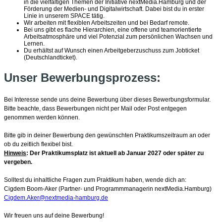
in die vielfältigen Themen der Initiative nextMedia.Hamburg und der
Förderung der Medien- und Digitalwirtschaft. Dabei bist du in erster
Linie in unserem SPACE tätig.
Wir arbeiten mit flexiblen Arbeitszeiten und bei Bedarf remote.
Bei uns gibt es flache Hierarchien, eine offene und teamorientierte
Arbeitsatmosphäre und viel Potenzial zum persönlichen Wachsen und
Lernen.
Du erhältst auf Wunsch einen Arbeitgeberzuschuss zum Jobticket
(Deutschlandticket).
Unser Bewerbungsprozess:
Bei Interesse sende uns deine Bewerbung über dieses Bewerbungsformular.
Bitte beachte, dass Bewerbungen nicht per Mail oder Post entgegen
genommen werden können.
Bitte gib in deiner Bewerbung den gewünschten Praktikumszeitraum an oder
ob du zeitlich flexibel bist.
Hinweis
: Der Praktikumsplatz ist aktuell ab Januar 2027 oder später zu
vergeben.
Solltest du inhaltliche Fragen zum Praktikum haben, wende dich an:
Cigdem Boom-Aker (Partner- und Programmmanagerin nextMedia.Hamburg)
Cigdem.Aker@nextmedia-hamburg.de
Wir freuen uns auf deine Bewerbung!