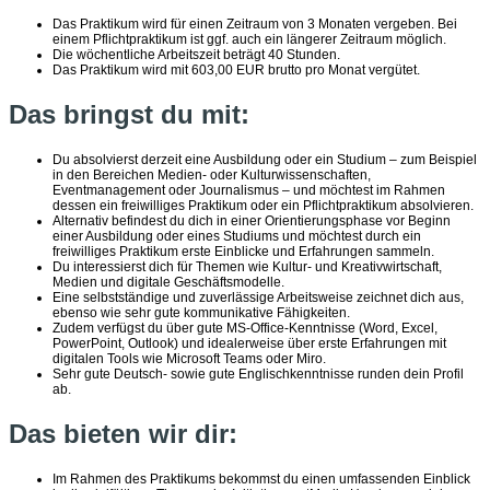
Das Praktikum wird für einen Zeitraum von 3 Monaten vergeben. Bei
einem Pflichtpraktikum ist ggf. auch ein längerer Zeitraum möglich.
Die wöchentliche Arbeitszeit beträgt 40 Stunden.
Das Praktikum wird mit 603,00 EUR brutto pro Monat vergütet.
Das bringst du mit:
Du absolvierst derzeit eine Ausbildung oder ein Studium – zum Beispiel
in den Bereichen Medien- oder Kulturwissenschaften,
Eventmanagement oder Journalismus – und möchtest im Rahmen
dessen ein freiwilliges Praktikum oder ein Pflichtpraktikum absolvieren.
Alternativ befindest du dich in einer Orientierungsphase vor Beginn
einer Ausbildung oder eines Studiums und möchtest durch ein
freiwilliges Praktikum erste Einblicke und Erfahrungen sammeln.
Du interessierst dich für Themen wie Kultur- und Kreativwirtschaft,
Medien und digitale Geschäftsmodelle.
Eine selbstständige und zuverlässige Arbeitsweise zeichnet dich aus,
ebenso wie sehr gute kommunikative Fähigkeiten.
Zudem verfügst du über gute MS-Office-Kenntnisse (Word, Excel,
PowerPoint, Outlook) und idealerweise über erste Erfahrungen mit
digitalen Tools wie Microsoft Teams oder Miro.
Sehr gute Deutsch- sowie gute Englischkenntnisse runden dein Profil
ab.
Das bieten wir dir:
Im Rahmen des Praktikums bekommst du einen umfassenden Einblick