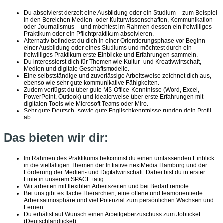
Du absolvierst derzeit eine Ausbildung oder ein Studium – zum Beispiel
in den Bereichen Medien- oder Kulturwissenschaften, Kommunikation
oder Journalismus – und möchtest im Rahmen dessen ein freiwilliges
Praktikum oder ein Pflichtpraktikum absolvieren.
Alternativ befindest du dich in einer Orientierungsphase vor Beginn
einer Ausbildung oder eines Studiums und möchtest durch ein
freiwilliges Praktikum erste Einblicke und Erfahrungen sammeln.
Du interessierst dich für Themen wie Kultur- und Kreativwirtschaft,
Medien und digitale Geschäftsmodelle.
Eine selbstständige und zuverlässige Arbeitsweise zeichnet dich aus,
ebenso wie sehr gute kommunikative Fähigkeiten.
Zudem verfügst du über gute MS-Office-Kenntnisse (Word, Excel,
PowerPoint, Outlook) und idealerweise über erste Erfahrungen mit
digitalen Tools wie Microsoft Teams oder Miro.
Sehr gute Deutsch- sowie gute Englischkenntnisse runden dein Profil
ab.
Das bieten wir dir:
Im Rahmen des Praktikums bekommst du einen umfassenden Einblick
in die vielfältigen Themen der Initiative nextMedia.Hamburg und der
Förderung der Medien- und Digitalwirtschaft. Dabei bist du in erster
Linie in unserem SPACE tätig.
Wir arbeiten mit flexiblen Arbeitszeiten und bei Bedarf remote.
Bei uns gibt es flache Hierarchien, eine offene und teamorientierte
Arbeitsatmosphäre und viel Potenzial zum persönlichen Wachsen und
Lernen.
Du erhältst auf Wunsch einen Arbeitgeberzuschuss zum Jobticket
(Deutschlandticket).